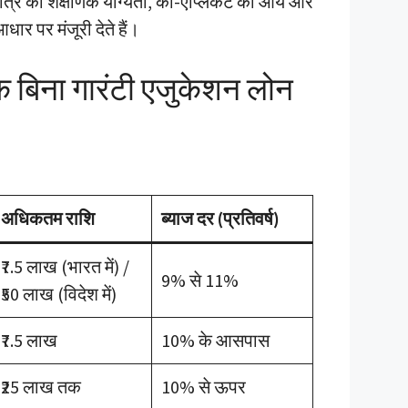
ात्र की शैक्षणिक योग्यता, को-एप्लिकेंट की आय और
धार पर मंजूरी देते हैं।
क बिना गारंटी एजुकेशन लोन
अधिकतम राशि
ब्याज दर (प्रतिवर्ष)
₹7.5 लाख (भारत में) /
9% से 11%
₹50 लाख (विदेश में)
₹7.5 लाख
10% के आसपास
₹25 लाख तक
10% से ऊपर