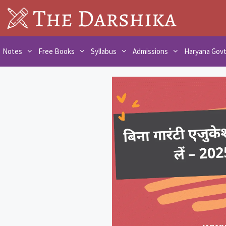
Skip
to
content
Notes
Free Books
Syllabus
Admissions
Haryana Gov