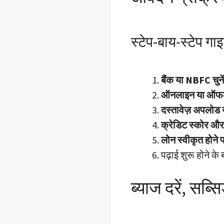
स्टेप-बाय-स्टेप गा
बैंक या NBFC चुनें
ऑनलाइन या ऑफला
दस्तावेज़ अपलोड य
क्रेडिट स्कोर और
लोन स्वीकृत होने पर
पढ़ाई शुरू होने क
ब्याज दरें, सब्