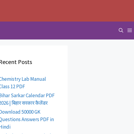
Recent Posts
Chemistry Lab Manual
Class 12 PDF
Bihar Sarkar Calendar PDF
2026 | बिहार सरकार कैलेंडर
Download 50000 GK
Questions Answers PDF in
Hindi