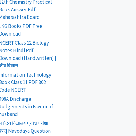
12th Chemistry Practical
Book Answer Pdf
Maharashtra Board
LKG Books PDF Free
Download
NCERT Class 12 Biology
Notes Hindi Pdf
Download (Handwritten) |
जीव विज्ञान
Information Technology
Book Class 11 PDF 802
Code NCERT
498A Discharge
Judgements in Favour of
husband
नवोदय विद्यालय प्रवेश परीक्षा
पेपर| Navodaya Question